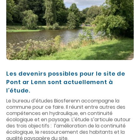
c
o
n
t
e
n
u
Les devenirs possibles pour le site de
Pont ar
Lenn
sont actuellement à
l’étude.
Le bureau d’études
Biosferenn
accompagne la
commune pour ce faire. Il réunit entre autres des
compétences en hydraulique, en continuité
écologique et en paysage. L’étude s’articule autour
des trois objectifs : l’amélioration de la continuité
écologique, le ressourcement des habitants et la
qualité paysagère du site.