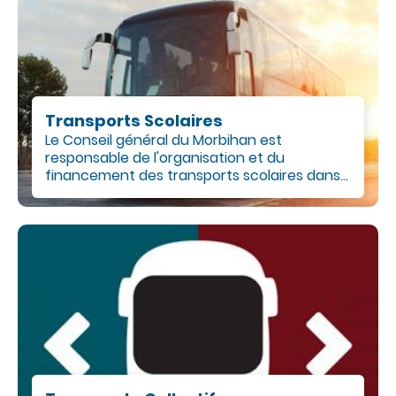
c
o
n
t
e
n
u
Transports Scolaires
Le Conseil général du Morbihan est
responsable de l'organisation et du
financement des transports scolaires dans...