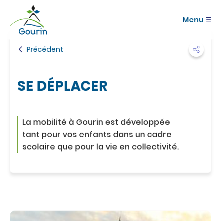
A
Commune de
c
Gourin
Menu
c
é
d
Précédent
e
r
a
SE DÉPLACER
u
m
e
n
La mobilité à Gourin est développée
u
A
tant pour vos enfants dans un cadre
c
scolaire que pour la vie en collectivité.
c
é
d
e
r
a
u