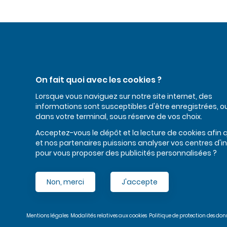
Nos coordonnées
On fait quoi avec les cookies ?
24 rue Jacques Rodallec
Lorsque vous naviguez sur notre site internet, des
informations sont susceptibles d'être enregistrées, ou
02 97 23 40 37
dans votre terminal, sous réserve de vos choix.
HORAIRES
Le lundi
Acceptez-vous le dépôt et la lecture de cookies afin
de 8h30 à 12h et de 13h30 à 18h
et nos partenaires puissions analyser vos centres d'i
Du mardi au vendredi
pour vous proposer des publicités personnalisées ?
de 8h30 à 12h et de 13h30 à 17h
Le samedi
de 9h à 12h
Non, merci
J'accepte
Pied
de
page
Mentions légales
Modalités relatives aux cookies
Politique de protection des don