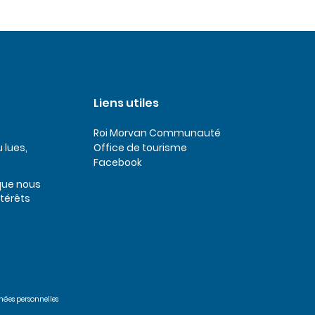
Liens utiles
Roi Morvan Communauté
 lues,
Office de tourisme
Facebook
 que nous
ntérêts
nées personnelles