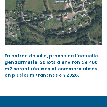
c
o
n
t
e
n
u
En entrée de ville, proche de l’actuelle
gendarmerie, 30 lots d’environ de 400
m2 seront réalisés et commercialisés
en plusieurs tranches en 2026.