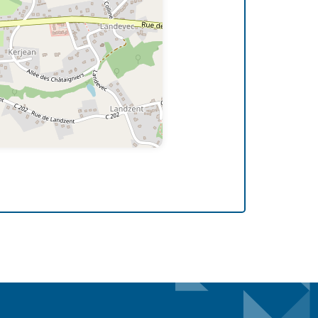
Leaflet
| ©
OpenStreetMap
contributors