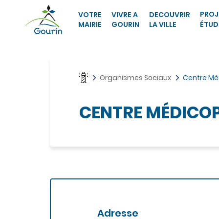
Navigation
A
Commune de
principale
c
Gourin
PROJ
VOTRE
VIVRE A
DECOUVRIR
c
MAIRIE
GOURIN
LA VILLE
ÉTUD
é
d
e
r
a
Organismes Sociaux
Centre Mé
u
m
e
CENTRE MÉDICO
n
u
A
c
c
é
d
e
r
a
u
Adresse